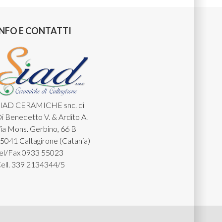
INFO E CONTATTI
IAD CERAMICHE snc. di
i Benedetto V. & Ardito A.
ia Mons. Gerbino, 66 B
5041 Caltagirone (Catania)
el/Fax 0933 55023
ell. 339 2134344/5