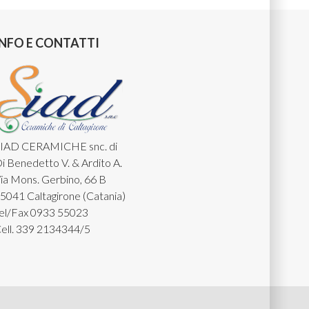
INFO E CONTATTI
IAD CERAMICHE snc. di
i Benedetto V. & Ardito A.
ia Mons. Gerbino, 66 B
5041 Caltagirone (Catania)
el/Fax 0933 55023
ell. 339 2134344/5